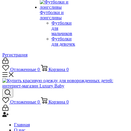
Футболки и
лонгсливы
Футболки
для
мальчиков
Футболки
для девочек
Регистрация
Отложенные
0
Корзина
0
Отложенные
0
Корзина
0
Главная
О нас