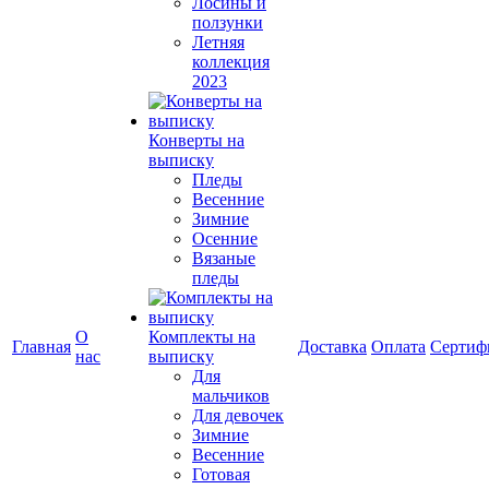
Лосины и
ползунки
Летняя
коллекция
2023
Конверты на
выписку
Пледы
Весенние
Зимние
Осенние
Вязаные
пледы
О
Комплекты на
Главная
Доставка
Оплата
Сертиф
нас
выписку
Для
мальчиков
Для девочек
Зимние
Весенние
Готовая