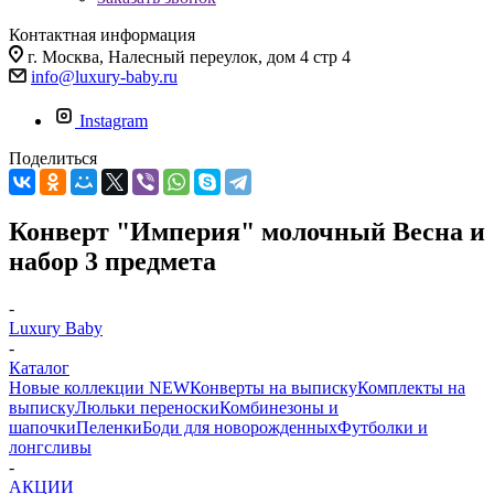
Контактная информация
г. Москва, Налесный переулок, дом 4 стр 4
info@luxury-baby.ru
Instagram
Поделиться
Конверт "Империя" молочный Весна и
набор 3 предмета
-
Luxury Baby
-
Каталог
Новые коллекции NEW
Конверты на выписку
Комплекты на
выписку
Люльки переноски
Комбинезоны и
шапочки
Пеленки
Боди для новорожденных
Футболки и
лонгсливы
-
АКЦИИ