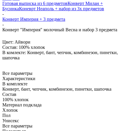
Готовая выписка из 6 предметов
Конверт Милан +
Бусинка
Коневрт Неаполь + набор из 3х предметов
-
Конверт Империя + 3 предмета
-
Конверт "Империя" молочный Весна и набор 3 предмета
Цвет:
Айвори
Состав:
100% хлопок
В комлекте:
Конверт, бант, чепчик, комбинезон, пинетки,
шапочка
Все параметры
Характеристики
В комплекте
Конверт, бант, чепчик, комбинезон, пинетки, шапочка
Состав
100% хлопок
Материал подклада
Хлопок
Пол
Унисекс
Все параметры