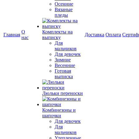
Осенние
Вязаные
пледы
О
Комплекты на
Главная
Доставка
Оплата
Сертиф
нас
выписку
Для
мальчиков
Для девочек
Зимние
Весенние
Готовая
выписка
Люльки переноски
Комбинезоны и
шапочки
Для девочек
Для
мальчиков
Утепленные