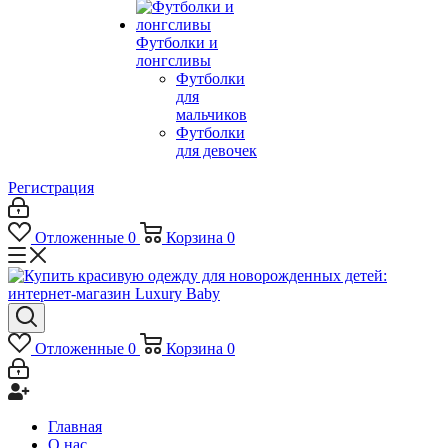
Футболки и
лонгсливы
Футболки
для
мальчиков
Футболки
для девочек
Регистрация
Отложенные
0
Корзина
0
Отложенные
0
Корзина
0
Главная
О нас