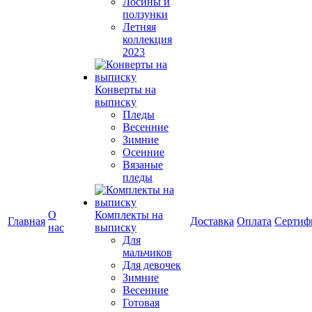
Лосины и
ползунки
Летняя
коллекция
2023
Конверты на
выписку
Пледы
Весенние
Зимние
Осенние
Вязаные
пледы
О
Комплекты на
Главная
Доставка
Оплата
Сертиф
нас
выписку
Для
мальчиков
Для девочек
Зимние
Весенние
Готовая