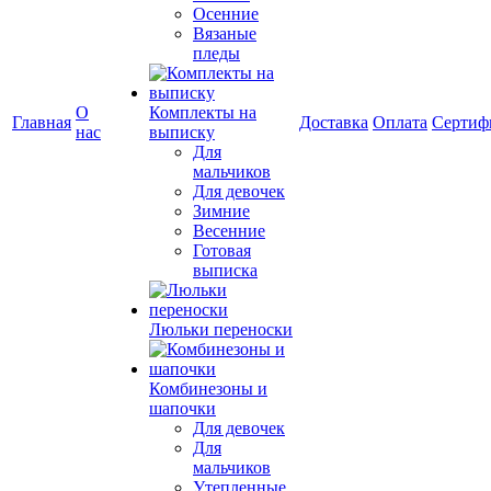
Осенние
Вязаные
пледы
О
Комплекты на
Главная
Доставка
Оплата
Сертиф
нас
выписку
Для
мальчиков
Для девочек
Зимние
Весенние
Готовая
выписка
Люльки переноски
Комбинезоны и
шапочки
Для девочек
Для
мальчиков
Утепленные