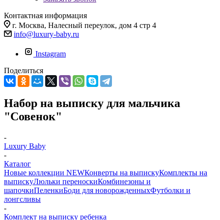
Контактная информация
г. Москва, Налесный переулок, дом 4 стр 4
info@luxury-baby.ru
Instagram
Поделиться
Набор на выписку для мальчика
"Совенок"
-
Luxury Baby
-
Каталог
Новые коллекции NEW
Конверты на выписку
Комплекты на
выписку
Люльки переноски
Комбинезоны и
шапочки
Пеленки
Боди для новорожденных
Футболки и
лонгсливы
-
Комплект на выписку ребенка