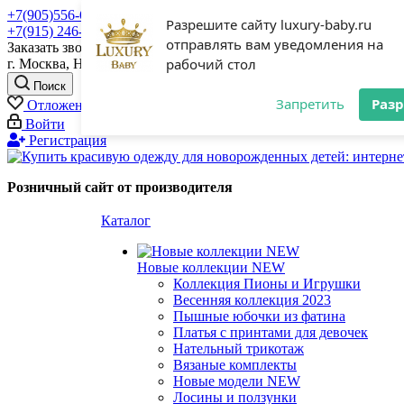
+7(905)556-61-11 Служба заботы
Разрешите сайту luxury-baby.ru
+7(915) 246-31-89
отправлять вам уведомления на
Заказать звонок
рабочий стол
г. Москва, Налесный переулок, дом 4 стр 4
Поиск
Запретить
Раз
Отложенные
0
Корзина
0
Войти
Регистрация
Розничный сайт от производителя
Каталог
Новые коллекции NEW
Коллекция Пионы и Игрушки
Весенняя коллекция 2023
Пышные юбочки из фатина
Платья с принтами для девочек
Нательный трикотаж
Вязаные комплекты
Новые модели NEW
Лосины и ползунки