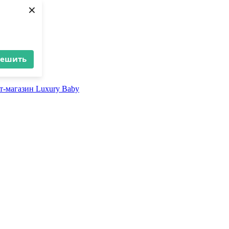
×
решить