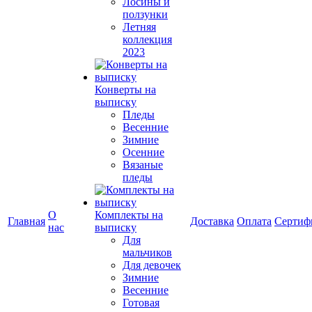
Лосины и
ползунки
Летняя
коллекция
2023
Конверты на
выписку
Пледы
Весенние
Зимние
Осенние
Вязаные
пледы
О
Комплекты на
Главная
Доставка
Оплата
Сертиф
нас
выписку
Для
мальчиков
Для девочек
Зимние
Весенние
Готовая