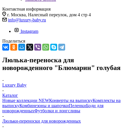
Контактная информация
г. Москва, Налесный переулок, дом 4 стр 4
info@luxury-baby.ru
Instagram
Поделиться
Люлька-переноска для
новорожденного "Блюмарин" голубая
-
Luxury Baby
-
Каталог
Новые коллекции NEW
Конверты на выписку
Комплекты на
выписку
Комбинезоны и шапочки
Пеленки
Боди для
новорожденных
Футболки и лонгсливы
-
Люльки-переноски для новорожденных
-