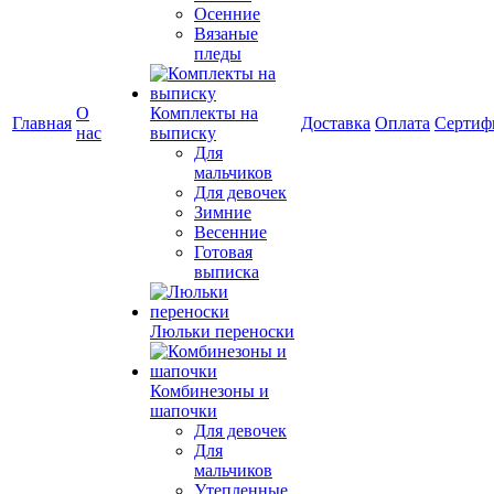
Осенние
Вязаные
пледы
О
Комплекты на
Главная
Доставка
Оплата
Сертиф
нас
выписку
Для
мальчиков
Для девочек
Зимние
Весенние
Готовая
выписка
Люльки переноски
Комбинезоны и
шапочки
Для девочек
Для
мальчиков
Утепленные