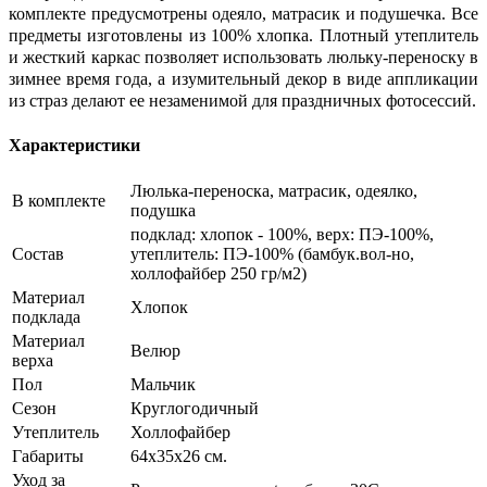
комплекте предусмотрены одеяло, матрасик и подушечка. Все
предметы изготовлены из 100% хлопка. Плотный утеплитель
и жесткий каркас позволяет использовать люльку-переноску в
зимнее время года, а изумительный декор в виде аппликации
из страз делают ее незаменимой для праздничных фотосессий.
Характеристики
Люлька-переноска, матрасик, одеялко,
В комплекте
подушка
подклад: хлопок - 100%, верх: ПЭ-100%,
Состав
утеплитель: ПЭ-100% (бамбук.вол-но,
холлофайбер 250 гр/м2)
Материал
Хлопок
подклада
Материал
Велюр
верха
Пол
Мальчик
Сезон
Круглогодичный
Утеплитель
Холлофайбер
Габариты
64х35х26 см.
Уход за