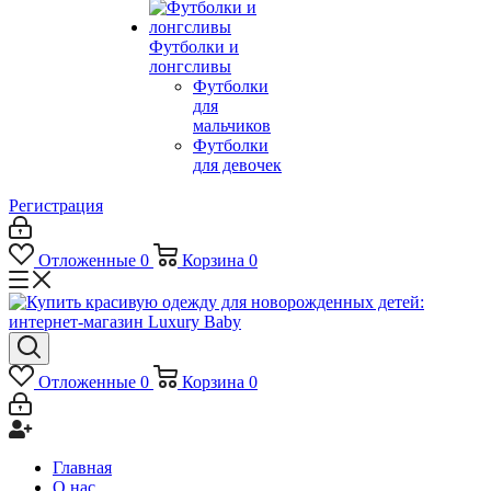
Футболки и
лонгсливы
Футболки
для
мальчиков
Футболки
для девочек
Регистрация
Отложенные
0
Корзина
0
Отложенные
0
Корзина
0
Главная
О нас