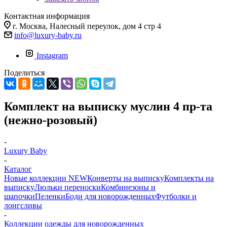
Контактная информация
г. Москва, Налесный переулок, дом 4 стр 4
info@luxury-baby.ru
Instagram
Поделиться
Комплект на выписку муслин 4 пр-та
(нежно-розовый)
-
Luxury Baby
-
Каталог
Новые коллекции NEW
Конверты на выписку
Комплекты на
выписку
Люльки переноски
Комбинезоны и
шапочки
Пеленки
Боди для новорожденных
Футболки и
лонгсливы
-
Коллекции одежды для новорожденных