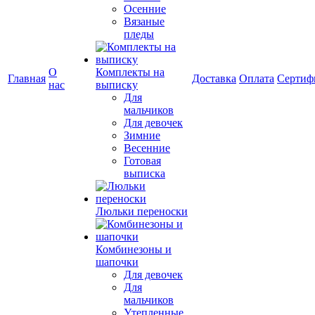
Осенние
Вязаные
пледы
О
Комплекты на
Главная
Доставка
Оплата
Сертиф
нас
выписку
Для
мальчиков
Для девочек
Зимние
Весенние
Готовая
выписка
Люльки переноски
Комбинезоны и
шапочки
Для девочек
Для
мальчиков
Утепленные