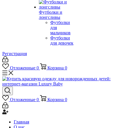
Футболки и
лонгсливы
Футболки
для
мальчиков
Футболки
для девочек
Регистрация
Отложенные
0
Корзина
0
Отложенные
0
Корзина
0
Главная
О нас