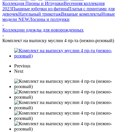
Коллекция Пионы и Игрушки
Весенняя коллекция
2023
Пышные юбочки из фатина
Платья с принтами для
девочек
Нательный трикотаж
Вязаные комплекты
Новые
модели NEW
Лосины и ползунки
-
Коллекции одежды для новорожденных
-
Комплект на выписку муслин 4 пр-та (нежно-розовый)
Previous
Next