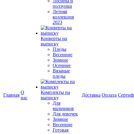
Лосины и
ползунки
Летняя
коллекция
2023
Конверты на
выписку
Пледы
Весенние
Зимние
Осенние
Вязаные
пледы
О
Комплекты на
Главная
Доставка
Оплата
Сертиф
нас
выписку
Для
мальчиков
Для девочек
Зимние
Весенние
Готовая