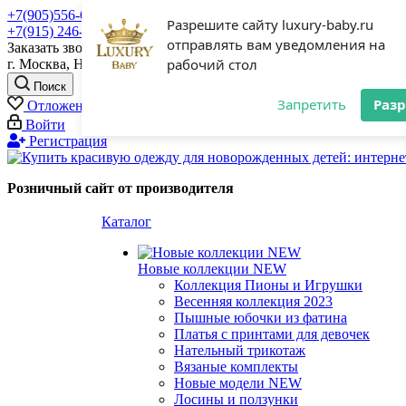
+7(905)556-61-11 Служба заботы
Разрешите сайту luxury-baby.ru
+7(915) 246-31-89
отправлять вам уведомления на
Заказать звонок
рабочий стол
г. Москва, Налесный переулок, дом 4 стр 4
Поиск
Запретить
Раз
Отложенные
0
Корзина
0
Войти
Регистрация
Розничный сайт от производителя
Каталог
Новые коллекции NEW
Коллекция Пионы и Игрушки
Весенняя коллекция 2023
Пышные юбочки из фатина
Платья с принтами для девочек
Нательный трикотаж
Вязаные комплекты
Новые модели NEW
Лосины и ползунки