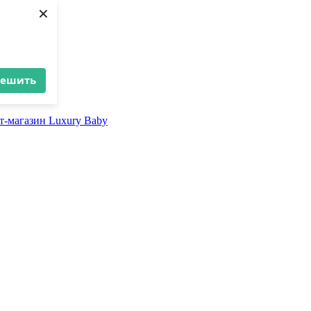
×
решить