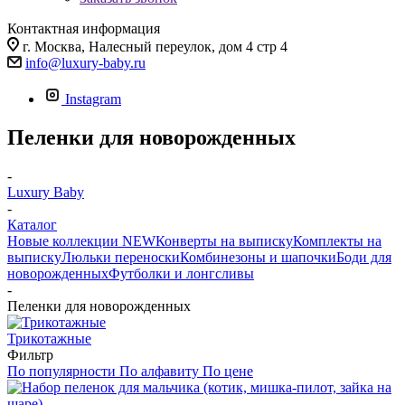
Контактная информация
г. Москва, Налесный переулок, дом 4 стр 4
info@luxury-baby.ru
Instagram
Пеленки для новорожденных
-
Luxury Baby
-
Каталог
Новые коллекции NEW
Конверты на выписку
Комплекты на
выписку
Люльки переноски
Комбинезоны и шапочки
Боди для
новорожденных
Футболки и лонгсливы
-
Пеленки для новорожденных
Трикотажные
Фильтр
По популярности
По алфавиту
По цене