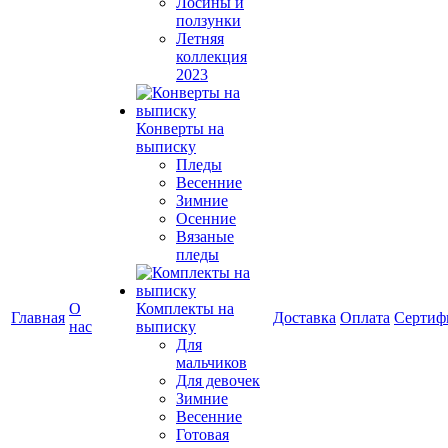
Лосины и
ползунки
Летняя
коллекция
2023
Конверты на
выписку
Пледы
Весенние
Зимние
Осенние
Вязаные
пледы
О
Комплекты на
Главная
Доставка
Оплата
Сертиф
нас
выписку
Для
мальчиков
Для девочек
Зимние
Весенние
Готовая