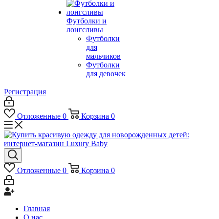
Футболки и
лонгсливы
Футболки
для
мальчиков
Футболки
для девочек
Регистрация
Отложенные
0
Корзина
0
Отложенные
0
Корзина
0
Главная
О нас