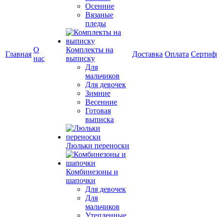
Осенние
Вязаные
пледы
О
Комплекты на
Главная
Доставка
Оплата
Сертиф
нас
выписку
Для
мальчиков
Для девочек
Зимние
Весенние
Готовая
выписка
Люльки переноски
Комбинезоны и
шапочки
Для девочек
Для
мальчиков
Утепленные