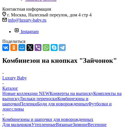
Контактная информация
г. Москва, Налесный переулок, дом 4 стр 4
info@luxury-baby.ru
Instagram
Поделиться
Комбинезон на кнопках "Зайчонок"
-
Luxury Baby
-
Каталог
Новые коллекции NEW
Конверты на выписку
Комплекты на
выписку
Люльки переноски
Комбинезоны и
шапочки
Пеленки
Боди для новорожденных
Футболки и
лонгсливы
-
Комбинезоны и шапочки для новорожденных
Для мальчиков
Утепленные
Вязаные
Зимние
Весенние