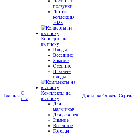
Лосины и
ползунки
Летняя
коллекция
2023
Конверты на
выписку
Пледы
Весенние
Зимние
Осенние
Вязаные
пледы
О
Комплекты на
Главная
Доставка
Оплата
Сертиф
нас
выписку
Для
мальчиков
Для девочек
Зимние
Весенние
Готовая