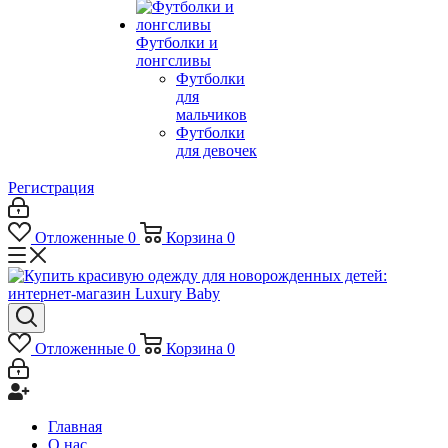
Футболки и
лонгсливы
Футболки
для
мальчиков
Футболки
для девочек
Регистрация
Отложенные
0
Корзина
0
Отложенные
0
Корзина
0
Главная
О нас