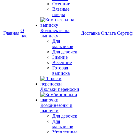
Осенние
Вязаные
пледы
О
Комплекты на
Главная
Доставка
Оплата
Сертиф
нас
выписку
Для
мальчиков
Для девочек
Зимние
Весенние
Готовая
выписка
Люльки переноски
Комбинезоны и
шапочки
Для девочек
Для
мальчиков
Утепленные