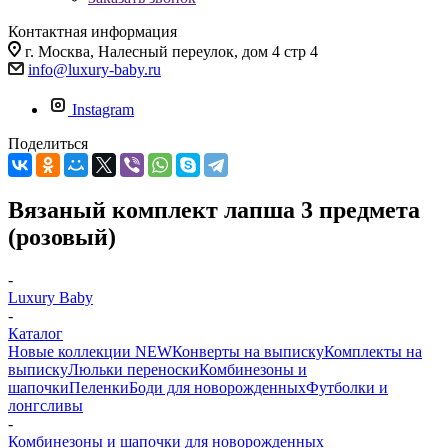
Контактная информация
г. Москва, Налесный переулок, дом 4 стр 4
info@luxury-baby.ru
Instagram
Поделиться
Вязаный комплект лапша 3 предмета
(розовый)
-
Luxury Baby
-
Каталог
Новые коллекции NEW
Конверты на выписку
Комплекты на
выписку
Люльки переноски
Комбинезоны и
шапочки
Пеленки
Боди для новорожденных
Футболки и
лонгсливы
-
Комбинезоны и шапочки для новорожденных