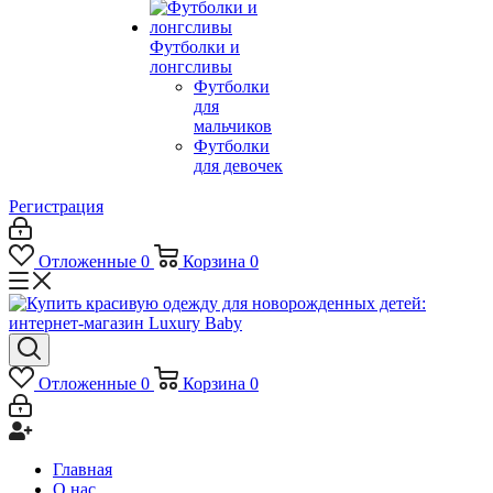
Футболки и
лонгсливы
Футболки
для
мальчиков
Футболки
для девочек
Регистрация
Отложенные
0
Корзина
0
Отложенные
0
Корзина
0
Главная
О нас