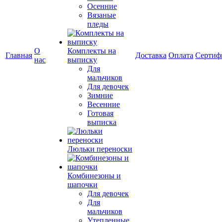
Осенние
Вязаные
пледы
О
Комплекты на
Главная
Доставка
Оплата
Сертиф
нас
выписку
Для
мальчиков
Для девочек
Зимние
Весенние
Готовая
выписка
Люльки переноски
Комбинезоны и
шапочки
Для девочек
Для
мальчиков
Утепленные