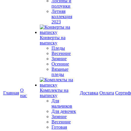
Лосины и
ползунки
Летняя
коллекция
2023
Конверты на
выписку
Пледы
Весенние
Зимние
Осенние
Вязаные
пледы
О
Комплекты на
Главная
Доставка
Оплата
Сертиф
нас
выписку
Для
мальчиков
Для девочек
Зимние
Весенние
Готовая