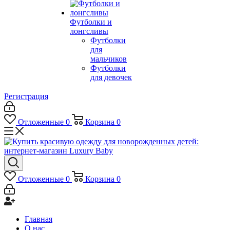
Футболки и
лонгсливы
Футболки
для
мальчиков
Футболки
для девочек
Регистрация
Отложенные
0
Корзина
0
Отложенные
0
Корзина
0
Главная
О нас