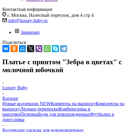
Контактная информация
г. Москва, Налесный переулок, дом 4 стр 4
info@luxury-baby.ru
Instagram
Поделиться
Платье с принтом "Зебра в цветах" с
молочной юбочкой
-
Luxury Baby
-
Каталог
Новые коллекции NEW
Конверты на выписку
Комплекты на
выписку
Люльки переноски
Комбинезоны и
шапочки
Пеленки
Боди для новорожденных
Футболки и
лонгсливы
-
Коллекции одежды для новорожденных