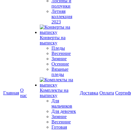
Лосины и
ползунки
Летняя
коллекция
2023
Конверты на
выписку
Пледы
Весенние
Зимние
Осенние
Вязаные
пледы
О
Комплекты на
Главная
Доставка
Оплата
Сертиф
нас
выписку
Для
мальчиков
Для девочек
Зимние
Весенние
Готовая