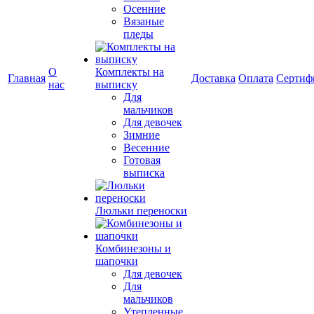
Осенние
Вязаные
пледы
О
Комплекты на
Главная
Доставка
Оплата
Сертиф
нас
выписку
Для
мальчиков
Для девочек
Зимние
Весенние
Готовая
выписка
Люльки переноски
Комбинезоны и
шапочки
Для девочек
Для
мальчиков
Утепленные