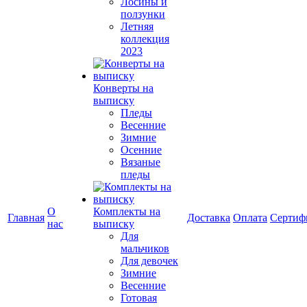
Лосины и
ползунки
Летняя
коллекция
2023
Конверты на
выписку
Пледы
Весенние
Зимние
Осенние
Вязаные
пледы
О
Комплекты на
Главная
Доставка
Оплата
Сертиф
нас
выписку
Для
мальчиков
Для девочек
Зимние
Весенние
Готовая