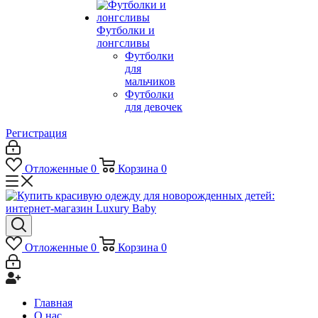
Футболки и
лонгсливы
Футболки
для
мальчиков
Футболки
для девочек
Регистрация
Отложенные
0
Корзина
0
Отложенные
0
Корзина
0
Главная
О нас