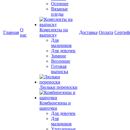
Осенние
Вязаные
пледы
О
Комплекты на
Главная
Доставка
Оплата
Сертиф
нас
выписку
Для
мальчиков
Для девочек
Зимние
Весенние
Готовая
выписка
Люльки переноски
Комбинезоны и
шапочки
Для девочек
Для
мальчиков
Утепленные